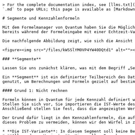
> For the complete documentation index, see [llms.txt](https://docs.qvantum-plan.de/llms.txt). Markdown versions of documentation pages are available by appending `.md` to page URLs; this page is available as [Markdown](https://docs.qvantum-plan.de/modell/segmente_und_kennzahlenformeln.md).

# Segmente und Kennzahlenformeln

Mit dem Formelmanager von Qvantum haben Sie die Möglichkeit, die Kennzahlen in Ihrem Modell einfach und effektiv mit Formeln zu verknüpfen. Wir unterstützen Sie bereits während der Formeleingabe mit einer Echtzeit-Validierung, die überprüft, ob die Formel im Modell gültig ist.

Die nachfolgende Abbildung zeigt, wie sich die Ansicht unter *Modell > Formeln* zusammensetzt.

<figure><img src="/files/kWSSlYM0VP4YW40DQtd1" alt=""><figcaption><p><em>Segmente (1) und die darin enthaltenen Kennzahlenformen (2)</em></p></figcaption></figure>

### **Segmente**

Lassen Sie uns zunächst klären, was mit dem Begriff „Segmente“ im Zusammenhang mit einem Datencube gemeint ist und welche Funktionen sie erfüllen.

Ein **Segment** ist ein definierter Teilbereich des Datenwürfels, der spezifische Daten anhand von Dimensionen (z. B. Varianten, Jahre) umfasst. Segmente werden genutzt, um Berechnungen und Formeln gezielt auf bestimmte Bereiche des Datenmodells anzuwenden, anstatt auf den gesamten Würfel.

#### Grund 1: Nicht rechnen

Formeln können in Qvantum für jede Kennzahl definiert werden. Ohne die Verwendung von Segmenten gilt jedoch eine Kennzahlenformel für den gesamten Datenwürfel. Stellen Sie sich vor, Sie importieren die IST-Werte des vergangenen Jahres aus einem anderen System in Qvantum, sei es manuell oder automatisiert über eine API. Anschließend stellen Sie fest, dass die angezeigten Werte in Qvantum nicht mit den hochgeladenen Werten übereinstimmen.

Der Grund dafür liegt in den Kennzahlenformeln, die auf den gesamten Würfel angewendet werden und somit die importierten Werte teilweise überschreiben können. Um dieses Problem zu vermeiden, können wir den Würfel in zwei Segmente aufteilen.

* **Die IST-Variante**: In diesem Segment soll keine Berechnung stattfinden.
* **Alle anderen Varianten**: Hier sollen Berechnungen durchgeführt werden.

Die folgende Abbildung veranschaulicht das Konzept dieser Segmentierung.

<figure><img src="/files/Ac5voJtKvngBd0LrD4fV" alt=""><figcaption><p><em>Die Ist-Variante wird von den übrigen Varianten abgeschnitten</em></p></figcaption></figure>

#### Grund 2: Anders rechnen

Bestimmte Kennzahlen basieren auf Konstanten, die sich im Laufe der Zeit ändern können. Ein Beispiel hierfür könnte der durchschnittliche Sozialversicherungsbeitrag sein, der für die Planung des nächsten Jahres verwendet wird und jährlich angepasst wird. Für das Jahr 2025 möchten wir daher eine andere Konstante in die Berechnung integrieren als für 2024. Um diese Anpassungen vornehmen zu können, benötigen wir Segmente, die den Datenwürfel in Teilwürfel für die unterschiedlichen Jahre aufteilen.

### Das Schneiden von Segmenten

Um den zuvor aufgeführten Beispielen zu folgen, schauen wir uns jetzt an, wie wir den Datenwürfel entsprechend aufteilen.

In der linken Box „Segmente“ sehen wir bislang nur ein einziges Segment: den Datenwürfel, hier als „Komplettes Modell“ bezeichnet.

**Edit Modus**

Um Änderungen an der Segmentierung oder den Formeln vorzunehmen, müssen wir zuerst den Edit-Modus aktivieren, indem wir rechts 