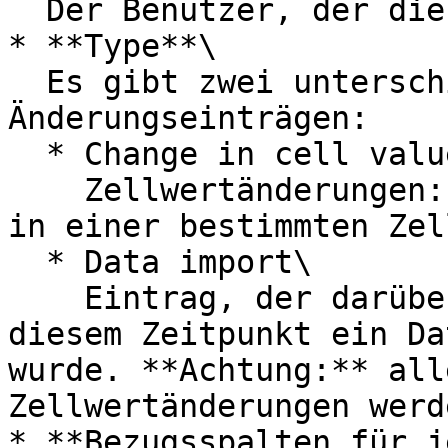
  Der Benutzer, der die Änderung vorgenommen hat.

* **Type**\

  Es gibt zwei unterschiedliche Arten von 
Änderungseinträgen:

  * Change in cell value\

    Zellwertänderungen: Änderung an dem Wert, der 
in einer bestimmten Zel
  * Data import\

    Eintrag, der darüber informiert, dass zu 
diesem Zeitpunkt ein Da
wurde. **Achtung:** all
Zellwertänderungen werd
* **Bezugsspalten für j