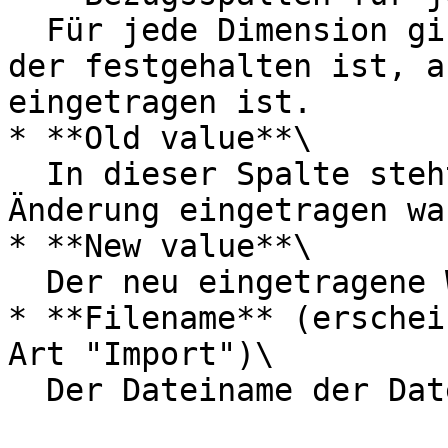
  Für jede Dimension gibt es eine Bezugsspalte, in 
der festgehalten ist, a
eingetragen ist.

* **Old value**\

  In dieser Spalte steht der Wert, der vor der 
Änderung eingetragen war
* **New value**\

  Der neu eingetragene Wert.

* **Filename** (erschei
Art "Import")\

  Der Dateiname der Datei, die importiert wurde.
